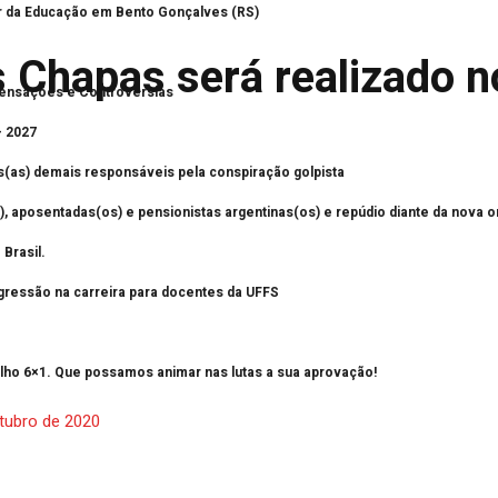
or da Educação em Bento Gonçalves (RS)
 Chapas será realizado n
ensações e Controvérsias
– 2027
s(as) demais responsáveis pela conspiração golpista
, aposentadas(os) e pensionistas argentinas(os) e repúdio diante da nova o
Brasil.
progressão na carreira para docentes da UFFS
alho 6×1. Que possamos animar nas lutas a sua aprovação!