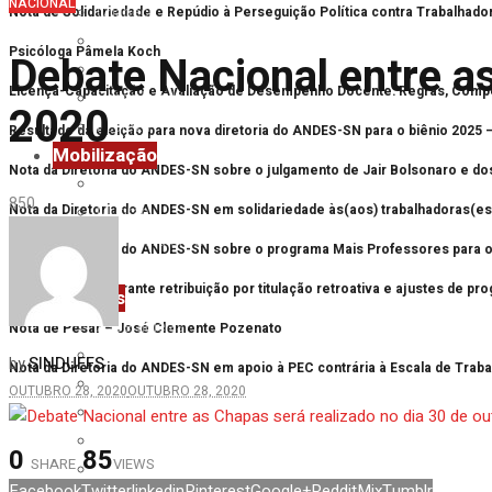
NACIONAL
Chapecó
Nota de Solidariedade e Repúdio à Perseguição Política contra Trabalhad
Erechim
Psicóloga Pâmela Koch
Debate Nacional entre as
Laranjeiras do Sul
Licença-Capacitação e Avaliação de Desempenho Docente: Regras, Comp
Passo Fundo
2020
Realeza
Resultado da eleição para nova diretoria do ANDES-SN para o biênio 2025 
Mobilização
Nota da Diretoria do ANDES-SN sobre o julgamento de Jair Bolsonaro e do
Future-se
85
0
Nota da Diretoria do ANDES-SN em solidariedade às(aos) trabalhadoras(es)
Mutirão
Primavera UFFS
Nota da Diretoria do ANDES-SN sobre o programa Mais Professores para o 
Reforma Administrativa
Vitória: Justiça garante retribuição por titulação retroativa e ajustes de 
Notícias
Assembleias
Nota de Pesar – José Clemente Pozenato
Eventos
SINDUFFS
by
Nota da Diretoria do ANDES-SN em apoio à PEC contrária à Escala de Trab
Imprensa
OUTUBRO 28, 2020
OUTUBRO 28, 2020
Mobilização
Nacional
0
85
SHARE
VIEWS
Notas
Facebook
Twitter
linkedin
Pinterest
Google+
Reddit
Mix
Tumblr