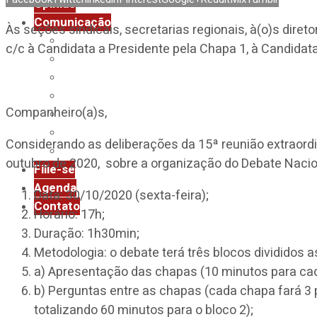
Opinião
Comunicação
Às seções sindicais, secretarias regionais, à(o)s dire
Assessoria de Imprensa
c/c à Candidata a Presidente pela Chapa 1, à Candidat
Boletim Diário
Boletim Impresso
Clipping ANDES-SN
Companheiro(a)s,
InformANDES
Notas
Considerando as deliberações da 15ª reunião extraordi
Revista Universidade & Sociedade
outubro de 2020, sobre a organização do Debate Nacion
Filie-se
Agenda
Data: 30/10/2020 (sexta-feira);
Contato
Horário: 17h;
Duração: 1h30min;
Metodologia: o debate terá três blocos divididos a
a) Apresentação das chapas (10 minutos para cada
b) Perguntas entre as chapas (cada chapa fará 3 p
totalizando 60 minutos para o bloco 2);