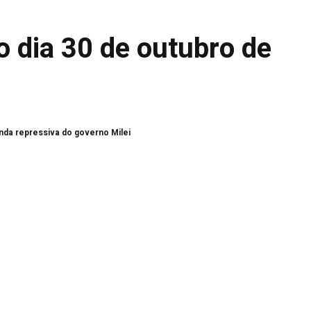
o dia 30 de outubro de
nda repressiva do governo Milei