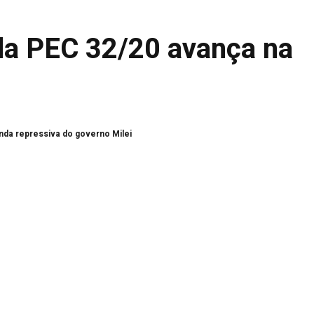
da PEC 32/20 avança na
nda repressiva do governo Milei