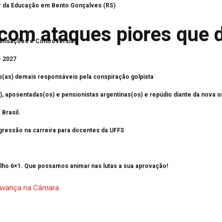
or da Educação em Bento Gonçalves (RS)
 com ataques piores que 
ensações e Controvérsias
– 2027
s(as) demais responsáveis pela conspiração golpista
, aposentadas(os) e pensionistas argentinas(os) e repúdio diante da nova o
Brasil.
progressão na carreira para docentes da UFFS
alho 6×1. Que possamos animar nas lutas a sua aprovação!