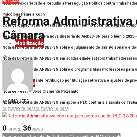
NOTÍCIAS
Chapecó
Nota de Solidariedade e Repúdio à Perseguição Política contra Trabalhad
Erechim
Psicóloga Pâmela Koch
Reforma Administrativa
Laranjeiras do Sul
Licença-Capacitação e Avaliação de Desempenho Docente: Regras, Comp
Passo Fundo
Câmara
Realeza
Resultado da eleição para nova diretoria do ANDES-SN para o biênio 2025 
Mobilização
Nota da Diretoria do ANDES-SN sobre o julgamento de Jair Bolsonaro e do
Future-se
36
0
Nota da Diretoria do ANDES-SN em solidariedade às(aos) trabalhadoras(es)
Mutirão
Primavera UFFS
Nota da Diretoria do ANDES-SN sobre o programa Mais Professores para o 
Reforma Administrativa
Vitória: Justiça garante retribuição por titulação retroativa e ajustes de 
Notícias
Assembleias
Nota de Pesar – José Clemente Pozenato
Eventos
SINDUFFS
by
Nota da Diretoria do ANDES-SN em apoio à PEC contrária à Escala de Trab
Imprensa
OUTUBRO 10, 2025
OUTUBRO 10, 2025
Mobilização
Nacional
0
36
SHARE
VIEWS
Notas
Facebook
Twitter
linkedin
Pinterest
Google+
Reddit
Mix
Tumblr