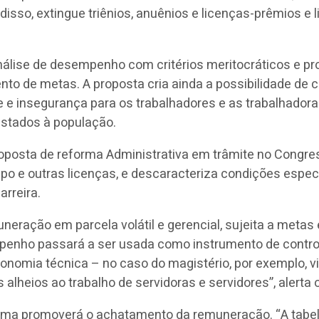
sso, extingue triênios, anuênios e licenças-prêmios e l
álise de desempenho com critérios meritocráticos e pr
e metas. A proposta cria ainda a possibilidade de co
ade e insegurança para os trabalhadores e as trabalhado
estados à população.
roposta de reforma Administrativa em trâmite no Congres
po e outras licenças, e descaracteriza condições espec
arreira.
uneração em parcela volátil e gerencial, sujeita a meta
empenho passará a ser usada como instrumento de contro
utonomia técnica – no caso do magistério, por exemplo, v
 alheios ao trabalho de servidoras e servidores”, alerta
forma promoverá o achatamento da remuneração. “A tabel