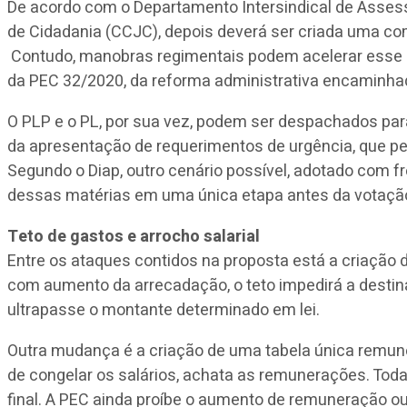
De acordo com o Departamento Intersindical de Assesso
de Cidadania (CCJC), depois deverá ser criada uma co
Contudo, manobras regimentais podem acelerar esse p
da PEC 32/2020, da reforma administrativa encaminha
O PLP e o PL, por sua vez, podem ser despachados par
da apresentação de requerimentos de urgência, que per
Segundo o Diap, outro cenário possível, adotado com f
dessas matérias em uma única etapa antes da votação 
Teto de gastos e arrocho salarial
Entre os ataques contidos na proposta está a criação 
com aumento da arrecadação, o teto impedirá a destin
ultrapasse o montante determinado em lei.
Outra mudança é a criação de uma tabela única remunera
de congelar os salários, achata as remunerações. Todas
final. A PEC ainda proíbe o aumento de remuneração ou d