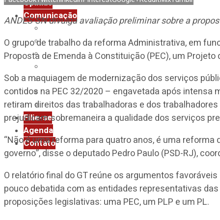
Opinião
Comunicação
ANDES-SN divulga avaliação preliminar sobre a propos
Assessoria de Imprensa
Boletim Diário
O grupo de trabalho da reforma Administrativa, em fun
Boletim Impresso
Proposta de Emenda à Constituição (PEC), um Projeto d
Clipping ANDES-SN
Sob a maquiagem de modernização dos serviços públicos,
InformANDES
contidos na PEC 32/2020 – engavetada após intensa m
Notas
retiram direitos das trabalhadoras e dos trabalhadore
Revista Universidade & Sociedade
Filie-se
prejudicam sobremaneira a qualidade dos serviços pr
Agenda
“Não é uma reforma para quatro anos, é uma reforma d
Contato
governo”, disse o deputado Pedro Paulo (PSD-RJ), coor
O relatório final do GT reúne os argumentos favorávei
pouco debatida com as entidades representativas das 
proposições legislativas: uma PEC, um PLP e um PL.