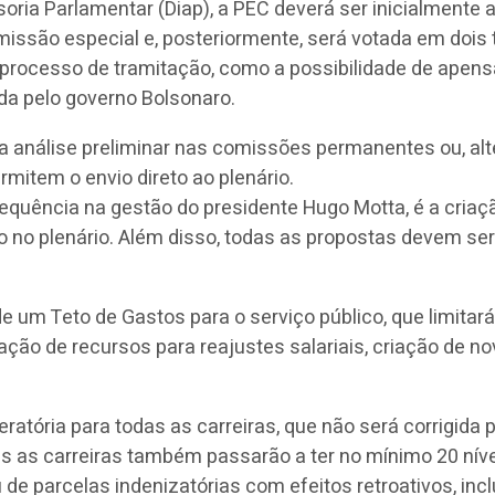
ria Parlamentar (Diap), a PEC deverá ser inicialmente 
missão especial e, posteriormente, será votada em dois
rocesso de tramitação, como a possibilidade de apensa
da pelo governo Bolsonaro.
a análise preliminar nas comissões permanentes ou, alt
mitem o envio direto ao plenário.
requência na gestão do presidente Hugo Motta, é a cria
no plenário. Além disso, todas as propostas devem ser
de um Teto de Gastos para o serviço público, que limita
ação de recursos para reajustes salariais, criação de 
tória para todas as carreiras, que não será corrigida p
 as carreiras também passarão a ter no mínimo 20 níveis
e parcelas indenizatórias com efeitos retroativos, inclu