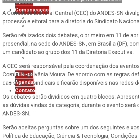
Opinião
Comunicação
A Comissão Eleitoral Central (CEC) do ANDES-SN divulgo
Assessoria de Imprensa
processo eleitoral para a diretoria do Sindicato Naciona
Boletim Diário
Boletim Impresso
Serão realizados dois debates, o primeiro em 11 de abri
Clipping ANDES-SN
presencial, na sede do ANDES-SN, em Brasília (DF), co
InformANDES
um candidato ao grupo dos 11 da Diretoria Executiva.
Notas
A CEC será responsável pela coordenação dos eventos 
Revista Universidade & Sociedade
Filie-se
Comissão, Rivânia Moura. De acordo com as regras defi
Agenda
das seções sindicais e ficarão disponíveis nas redes 
Contato
Os debates serão divididos em quatro blocos: Apresen
as dúvidas vindas da categoria, durante o evento será
ANDES-SN.
Serão aceitas perguntas sobre um dos seguintes eixos:
Política de Educação, Ciência & Tecnologia; Condições