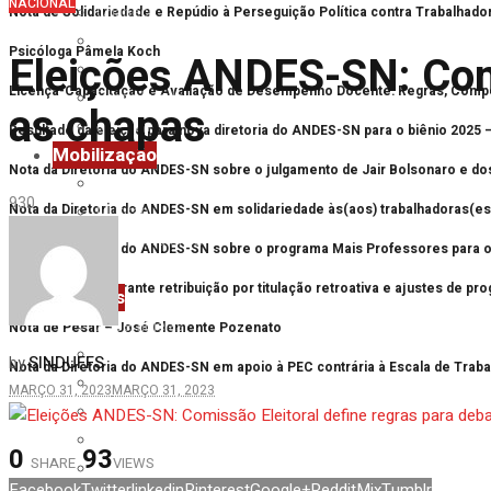
NACIONAL
Chapecó
Nota de Solidariedade e Repúdio à Perseguição Política contra Trabalhad
Erechim
Psicóloga Pâmela Koch
Eleições ANDES-SN: Comi
Laranjeiras do Sul
Licença-Capacitação e Avaliação de Desempenho Docente: Regras, Comp
Passo Fundo
as chapas
Realeza
Resultado da eleição para nova diretoria do ANDES-SN para o biênio 2025 
Mobilização
Nota da Diretoria do ANDES-SN sobre o julgamento de Jair Bolsonaro e do
Future-se
93
0
Nota da Diretoria do ANDES-SN em solidariedade às(aos) trabalhadoras(es)
Mutirão
Primavera UFFS
Nota da Diretoria do ANDES-SN sobre o programa Mais Professores para o 
Reforma Administrativa
Vitória: Justiça garante retribuição por titulação retroativa e ajustes de 
Notícias
Assembleias
Nota de Pesar – José Clemente Pozenato
Eventos
SINDUFFS
by
Nota da Diretoria do ANDES-SN em apoio à PEC contrária à Escala de Trab
Imprensa
MARÇO 31, 2023
MARÇO 31, 2023
Mobilização
Nacional
0
93
SHARE
VIEWS
Notas
Facebook
Twitter
linkedin
Pinterest
Google+
Reddit
Mix
Tumblr