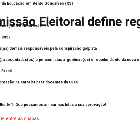
or da Educação em Bento Gonçalves (RS)
ssão Eleitoral define re
ensações e Controvérsias
– 2027
s(as) demais responsáveis pela conspiração golpista
, aposentadas(os) e pensionistas argentinas(os) e repúdio diante da nova o
Brasil.
progressão na carreira para docentes da UFFS
alho 6×1. Que possamos animar nas lutas a sua aprovação!