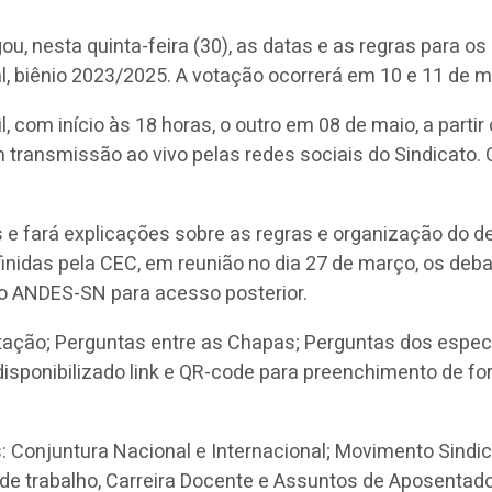
u, nesta quinta-feira (30), as datas e as regras para o
l, biênio 2023/2025. A votação ocorrerá em 10 e 11 de mai
l, com início às 18 horas, o outro em 08 de maio, a part
m transmissão ao vivo pelas redes sociais do Sindicato
e fará explicações sobre as regras e organização do de
nidas pela CEC, em reunião no dia 27 de março, os deba
do ANDES-SN para acesso posterior.
tação; Perguntas entre as Chapas; Perguntas dos espec
 disponibilizado link e QR-code para preenchimento de f
 Conjuntura Nacional e Internacional; Movimento Sindic
 de trabalho, Carreira Docente e Assuntos de Aposentado