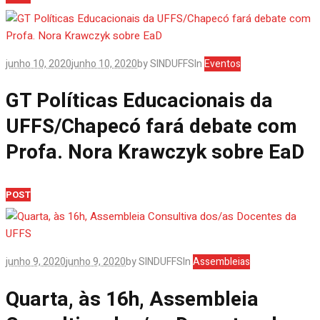
junho 10, 2020
junho 10, 2020
by
SINDUFFS
In
Eventos
GT Políticas Educacionais da
UFFS/Chapecó fará debate com
Profa. Nora Krawczyk sobre EaD
POST
junho 9, 2020
junho 9, 2020
by
SINDUFFS
In
Assembleias
Quarta, às 16h, Assembleia