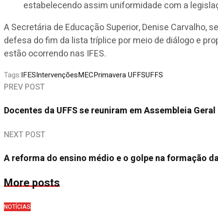
estabelecendo assim uniformidade com a legislaçã
A Secretária de Educação Superior, Denise Carvalho, s
defesa do fim da lista tríplice por meio de diálogo e 
estão ocorrendo nas IFES.
Tags:
IFES
Intervenções
MEC
Primavera UFFS
UFFS
PREV POST
Docentes da UFFS se reuniram em Assembleia Geral p
NEXT POST
A reforma do ensino médio e o golpe na formação da
More posts
NOTÍCIAS