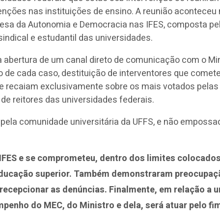
venções nas instituições de ensino. A reunião aconteceu
esa da Autonomia e Democracia nas IFES, composta pelo
dical e estudantil das universidades.
a abertura de um canal direto de comunicação com o M
 de cada caso, destituição de interventores que comete
ue recaiam exclusivamente sobre os mais votados pela
o de reitores das universidades federais.
o pela comunidade universitária da UFFS, e não empossad
ES e se comprometeu, dentro dos limites colocados p
educação superior. Também demonstraram preocupaçã
recepcionar as denúncias. Finalmente, em relação a u
penho do MEC, do Ministro e dela, será atuar pelo fim d