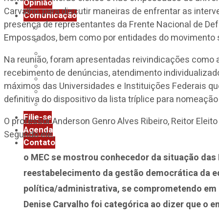
Opinião
Carvalho, para discutir maneiras de enfrentar as inter
Comunicação
presença de representantes da Frente Nacional de Def
Assessoria de Imprensa
Empossados, bem como por entidades do movimento sin
Boletim Diário
Boletim Impresso
Na reunião, foram apresentadas reivindicações como 
Clipping ANDES-SN
recebimento de denúncias, atendimento individualizado
InformANDES
máximos das Universidades e Instituições Federais q
Notas
definitiva do dispositivo da lista tríplice para nomeaçã
Revista Universidade & Sociedade
Filie-se
O professor Anderson Genro Alves Ribeiro, Reitor Eleit
Agenda
Segundo ele,
Contato
o MEC se mostrou conhecedor da situação das IF
reestabelecimento da gestão democrática da 
política/administrativa, se comprometendo em 
Denise Carvalho foi categórica ao dizer que o em