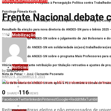
MOBILIZAÇÃO
PRIMAVERA UFFS
Chapecó
Nota de Solidariedade e Repúdio à Perseguição Política contra Trabalhad
Erechim
Psicóloga Pâmela Koch
Frente Nacional debate 
Laranjeiras do Sul
Licença-Capacitação e Avaliação de Desempenho Docente: Regras, Comp
Passo Fundo
Realeza
Resultado da eleição para nova diretoria do ANDES-SN para o biênio 2025 
Mobilização
116
0
Nota da Diretoria do ANDES-SN sobre o julgamento de Jair Bolsonaro e do
Future-se
Nota da Diretoria do ANDES-SN em solidariedade às(aos) trabalhadoras(es)
Mutirão
Primavera UFFS
Nota da Diretoria do ANDES-SN sobre o programa Mais Professores para o 
Reforma Administrativa
Vitória: Justiça garante retribuição por titulação retroativa e ajustes de 
Notícias
SINDUFFS
by
Assembleias
Nota de Pesar – José Clemente Pozenato
MARÇO 8, 2023
MARÇO 8, 2023
Eventos
Nota da Diretoria do ANDES-SN em apoio à PEC contrária à Escala de Trab
Imprensa
0
116
Mobilização
SHARE
VIEWS
Facebook
Twitter
linkedin
Pinterest
Google+
Reddit
Mix
Tumblr
Nacional
Notas
Reitores e reitoras eleitos e não empossados de unive