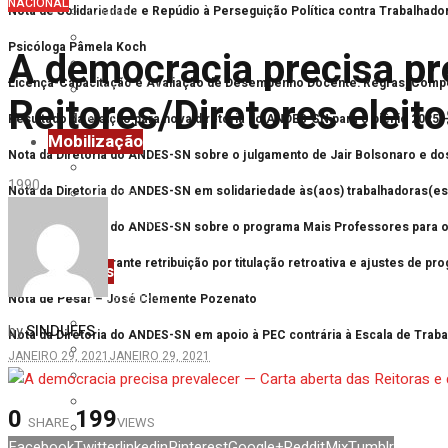
NACIONAL
Chapecó
Nota de Solidariedade e Repúdio à Perseguição Política contra Trabalhad
Erechim
Psicóloga Pâmela Koch
A democracia precisa pr
Laranjeiras do Sul
Licença-Capacitação e Avaliação de Desempenho Docente: Regras, Comp
Passo Fundo
Reitores/Diretores elei
Realeza
Resultado da eleição para nova diretoria do ANDES-SN para o biênio 2025 
Mobilização
Nota da Diretoria do ANDES-SN sobre o julgamento de Jair Bolsonaro e do
Future-se
199
0
Nota da Diretoria do ANDES-SN em solidariedade às(aos) trabalhadoras(es)
Mutirão
Primavera UFFS
Nota da Diretoria do ANDES-SN sobre o programa Mais Professores para o 
Reforma Administrativa
Vitória: Justiça garante retribuição por titulação retroativa e ajustes de 
Notícias
Assembleias
Nota de Pesar – José Clemente Pozenato
Eventos
SINDUFFS
by
Nota da Diretoria do ANDES-SN em apoio à PEC contrária à Escala de Trab
Imprensa
JANEIRO 29, 2021
JANEIRO 29, 2021
Mobilização
Nacional
0
199
SHARE
VIEWS
Notas
Facebook
Twitter
linkedin
Pinterest
Google+
Reddit
Mix
Tumblr