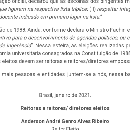
ação oficial, declarou que as escolhas dos dirigentes
e figurem na respectiva lista tríplice
; (II)
respeitar int
docente indicado em primeiro lugar na lista
.”
ão de 1988. Ainda, conforme declara o Ministro Fachin e
sitivo para o desenvolvimento de agendas políticas, ou
de ingerência
”. Nessa esteira, as eleições realizada
mia universitária consagrados na Constituição de 198
es eleitos devem ser reitoras e reitores/diretores empos
mais pessoas e entidades juntem-se a nós, nessa bata
Brasil, janeiro de 2021.
Reitoras e reitores/ diretores eleitos
Anderson André Genro Alves Ribeiro
Reitor Eleito