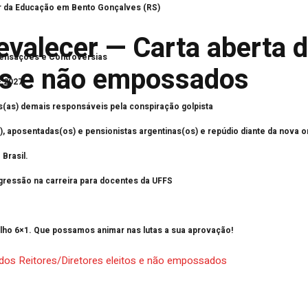
or da Educação em Bento Gonçalves (RS)
evalecer — Carta aberta d
ensações e Controvérsias
tos e não empossados
– 2027
s(as) demais responsáveis pela conspiração golpista
, aposentadas(os) e pensionistas argentinas(os) e repúdio diante da nova o
Brasil.
progressão na carreira para docentes da UFFS
alho 6×1. Que possamos animar nas lutas a sua aprovação!