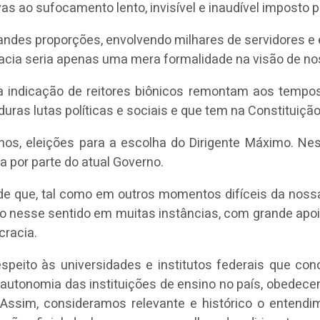
vas ao sufocamento lento, invisível e inaudível imposto
randes proporções, envolvendo milhares de servidores e
racia seria apenas uma mera formalidade na visão de no
a indicação de reitores biônicos remontam aos tempos 
 duras lutas políticas e sociais e que tem na Constituiç
anos, eleições para a escolha do Dirigente Máximo. 
 por parte do atual Governo.
e que, tal como em outros momentos difíceis da nossa h
do nesse sentido em muitas instâncias, com grande apoi
cracia.
 respeito às universidades e institutos federais que c
autonomia das instituições de ensino no país, obedecen
 Assim, consideramos relevante e histórico o entend