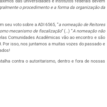
 máximos das universidades e institutos federais devem
egralmente o procedimento e a forma da organização da
m seu voto sobre a ADI 6565, “
a nomeação de Reitores
 como mecanismo de fiscalização
” (…) “
A nomeação não
s pelas Comunidades Acadêmicas vão ao encontro e são
8. Por isso, nos juntamos a muitas vozes do passado e
sados!
lha contra o autoritarismo, dentro e fora de nossas