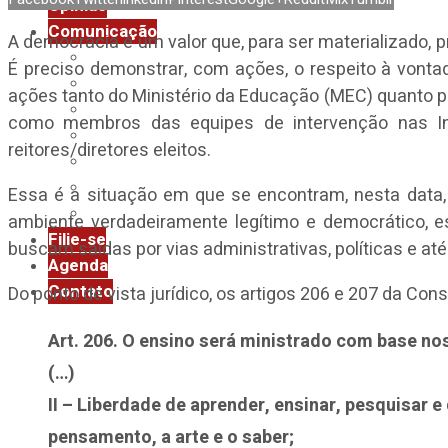
Opinião
Comunicação
A democracia é um valor que, para ser materializado, 
Assessoria de Imprensa
É preciso demonstrar, com ações, o respeito à vonta
Boletim Diário
ações tanto do Ministério da Educação (MEC) quanto pe
Boletim Impresso
como membros das equipes de intervenção nas Ins
Clipping ANDES-SN
reitores/diretores eleitos.
InformANDES
Notas
Essa é a situação em que se encontram, nesta data,
Revista Universidade & Sociedade
ambiente verdadeiramente legítimo e democrático, 
Filie-se
buscam saídas por vias administrativas, políticas e at
Agenda
Contato
Do ponto de vista jurídico, os artigos 206 e 207 da Con
Art. 206. O ensino será ministrado com base nos
(…)
II – Liberdade de aprender, ensinar, pesquisar e 
pensamento, a arte e o saber;